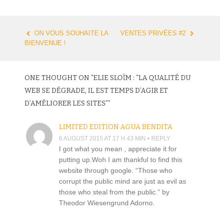
s
s
s
s
e
h
h
h
h
m
a
a
a
a
a
r
r
r
r
i
e
e
e
e
l
ON VOUS SOUHAITE LA
VENTES PRIVÉES #2
o
o
o
o
t
n
n
n
n
h
BIENVENUE !
POST NAVIGATION
T
F
L
G
i
w
a
i
o
s
i
c
n
o
t
t
e
k
g
o
t
b
e
l
a
e
o
d
e
f
ONE THOUGHT ON “
ELIE SLOÏM : “LA QUALITÉ DU
r
o
I
+
r
(
k
n
(
i
WEB SE DÉGRADE, IL EST TEMPS D’AGIR ET
O
(
(
O
e
p
O
O
p
n
D’AMÉLIORER LES SITES”
”
e
p
p
e
d
n
e
e
n
(
s
n
n
s
O
i
s
s
i
p
LIMITED EDITION AGUA BENDITA
n
i
i
n
e
n
n
n
n
n
6 AUGUST 2015 AT 17 H 43 MIN
REPLY
e
n
n
e
s
w
e
e
w
i
I got what you mean , appreciate it for
w
w
w
w
n
i
w
w
i
n
putting up.Woh I am thankful to find this
n
i
i
n
e
d
n
n
d
w
website through google. “Those who
o
d
d
o
w
corrupt the public mind are just as evil as
w
o
o
w
i
)
w
w
)
n
those who steal from the public.” by
)
)
d
o
Theodor Wiesengrund Adorno.
w
)