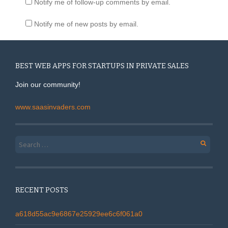
Notify me of follow-up comments by email.
Notify me of new posts by email.
BEST WEB APPS FOR STARTUPS IN PRIVATE SALES
Join our community!
www.saasinvaders.com
Search for:
RECENT POSTS
a618d55ac9e6867e25929ee6c6f061a0