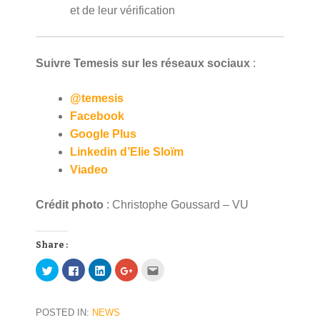
et de leur vérification
Suivre Temesis sur les réseaux sociaux
:
@
temesis
Facebook
Google Plus
Linkedin d’Elie Sloïm
Viadeo
Crédit photo
: Christophe Goussard – VU
Share :
C
C
C
C
C
l
l
l
l
l
i
i
i
i
i
c
c
c
c
c
k
k
k
k
k
t
t
t
t
t
POSTED IN:
NEWS
o
o
o
o
o